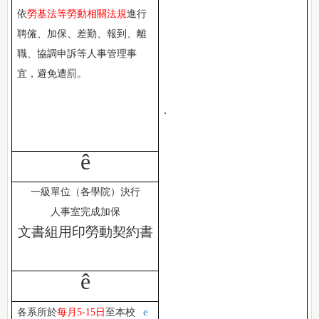
依
勞基法等勞動相關法規
進行
聘僱、加保、差勤、報到、離
職、協調申訴等人事管理事
宜，避免遭罰。
.
ê
一級單位（各學院）決行
人事室完成加保
文書組用印勞動契約書
ê
e
各系所於
每月
5-15
日
至本校