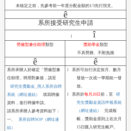
未核定之前，先參考前一年度分配金額的
1/3
先行預支。
ê
系所接受研究生申請
î
í
勞僱型兼任助理
類型
獎助學金
類型
不
具勞務、不附負擔
ê
ê
系所承辦人於確定「勞僱型兼
l
系所可自行決定按月、數月
任助理」聘用對象後，請至
發放一次或一學期統一發
_
放。
研究生獎勵金
用人系所自聘
l
系所於
每月
20
日
前，至
研
系統（網址連結）
填寫聘僱
究生獎勵金資訊申報系統
資料，進行聘僱申請。
（網址連結）
完成報
請系所承辦人參考資料如下：
帳，獎助金原則上在次月
SOP
一、
系所自聘
（網址連
15
日匯入研究生帳戶。
結）