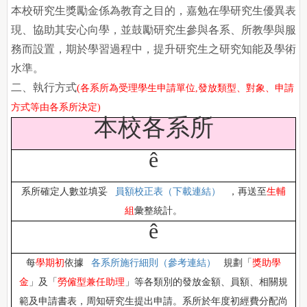
本校研究生獎勵金係為教育之目的，嘉勉在學研究生優異表
現、協助其安心向學，並鼓勵研究生參與各系、所教學與服
務而設置，期於學習過程中，提升研究生之研究知能及學術
水準。
二、執行方式
(各系所為受理學生申請單位,
發放類型、對象、申請
方式等
由各系所決定
)
本校各系所
ê
系所確定人數並填妥
員額校正表
（
下載連結
）
，再送至
生輔
組
彙整統計。
ê
每
學期初
依據
各系所施行細則
（
參考連結
）
規劃「
獎助學
金
」及「
勞僱型兼任助理
」等各類別的發放金額、員額、相關規
範及申請書表，周知研究生提出申請。系所於年度初經費分配尚