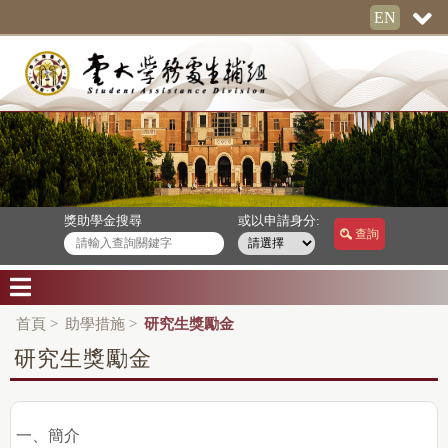
EN
獎助學金搜尋
或以申請身分:
查詢
首頁
>
助學措施
>
研究生獎勵金
研究生獎勵金
一、簡介