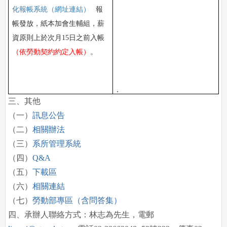
化報帳系統（網址連結）
報
帳發放，紙本加會生輔組，薪
資原則上於次月
15
日之前入帳
（依勞動契約約定入帳）
。
.
三、其他
（一）
訊息公告
（二）
相關辦法
（三）
系所管理系統
（四）
Q&A
（五）
下載區
（六）
相關連結
（七）
勞動部專區（含問答集）
四、承辦人聯絡方式：林志為先生，電郵