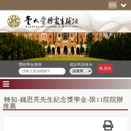
EN
獎助學金搜尋
或以申請身分:
查詢
轉知-錢思亮先生紀念獎學金-限11院院辦
推薦