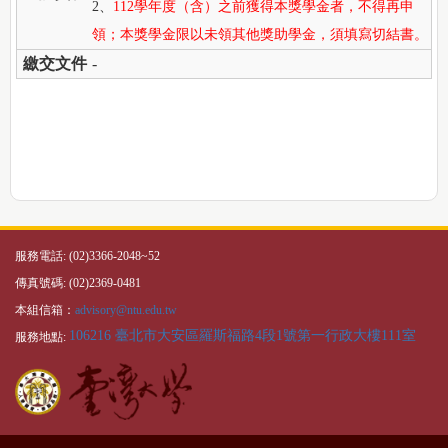
2、
112學年度（含）之前獲得本獎學金者，不得再申
領；本獎學金限以未領其他獎助學金，須填寫切結書。
繳交文件
-
服務電話: (02)3366-2048~52
傳真號碼: (02)2369-0481
本組信箱：
advisory@ntu.edu.tw
106216 臺北市大安區羅斯福路4段1號第一行政大樓111室
服務地點: