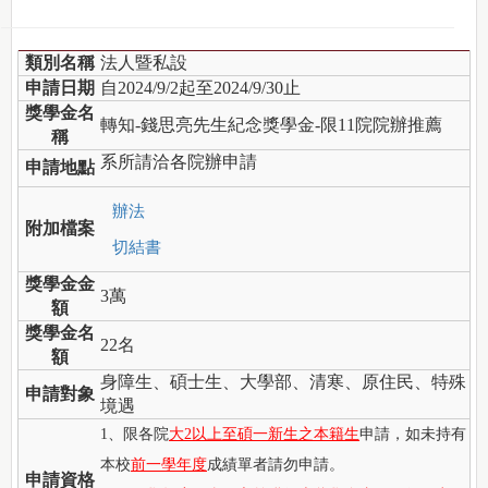
類別名稱
法人暨私設
申請日期
自2024/9/2起至2024/9/30止
獎學金名
轉知-錢思亮先生紀念獎學金-限11院院辦推薦
稱
系所請洽各院辦申請
申請地點
辦法
附加檔案
切結書
獎學金金
3萬
額
獎學金名
22名
額
身障生、碩士生、大學部、清寒、原住民、特殊
申請對象
境遇
1、限各院
大2以上至碩一新生之本籍生
申請，如未持有
本校
前一學年度
成績單者請勿申請。
申請資格