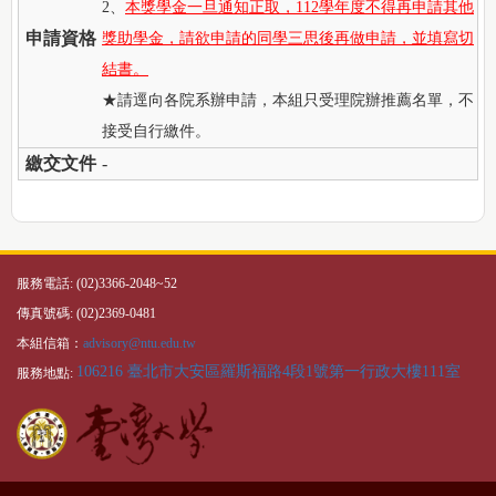
2、
本獎學金一旦通知正取，112學年度不得再申請其他
申請資格
獎助學金，請欲申請的同學三思後再做申請，並填寫切
結書。
★請逕向各院系辦申請，本組只受理院辦推薦名單，不
接受自行繳件。
繳交文件
-
服務電話: (02)3366-2048~52
傳真號碼: (02)2369-0481
本組信箱：
advisory@ntu.edu.tw
106216 臺北市大安區羅斯福路4段1號第一行政大樓111室
服務地點: