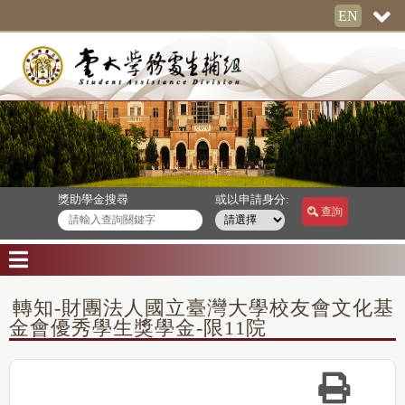
EN
獎助學金搜尋
或以申請身分:
查詢
轉知-財團法人國立臺灣大學校友會文化基
金會優秀學生獎學金-限11院