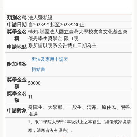
類別名稱
法人暨私設
申請日期
自2023/9/1起至2023/9/30止
獎學金名
轉知-財團法人國立臺灣大學校友會文化基金會
稱
優秀學生獎學金-限11院
系所請以院系公告截止日期為主
申請地點
辦法及專用申請表
附加檔案
切結書
獎學金金
50000
額
獎學金名
11
額
身障生、大學部、一般生、清寒、原住民、特殊
申請對象
境遇
1、限11學院大學部2年級以上之本籍生（績優或家境清
寒，清寒者沒有優先）。