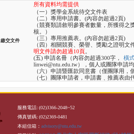
所有資料均需提供
（一）獎學金系統待交文件表
（二）專用申請書。(內容勿超過2頁)
（
競賽類請敘明參賽者數量，所獲得之
核。
）
（三）專用推薦表。
(內容勿超過2頁)
繳交文件
（四）相關競賽、榮譽、獎勵之證明文
明文件請勿超過10頁
。
(五) 申請名冊（內容勿超過300字，
橫
linwei@ntu.edu.tw），個人或
（六）申請暨匯款同意書（僅團隊用，
（七）團隊申請者，申請書﹑推薦表由
服務電話: (02)3366-2048~52
傳真號碼: (02)2369-0481
本組信箱：
advisory@ntu.edu.tw