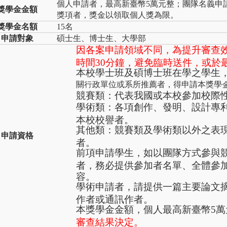
個人申請者，最高新臺幣5萬元整；團隊名義申
獎學金金額
獎項者，獎金以領取個人獎為限。
獎學金名額
15名
申請對象
碩士生、博士生、大學部
因各案申請領域不同，為提升審查
時間30分鐘，避免臨時送件，或於
本校學士班及碩博士班在學之學生
關行政單位或系所推薦者，得申請本獎學
競賽類：代表我國或本校參加校際
學術類：各項創作、發明、設計專
本校校譽者。
其他類：競賽類及學術類以外之表
申請資格
者。
前項申請學生，如以團隊方式參與
者，務必提供參加者名單、全體參
容。
學術申請者，請提供一篇主要論文
作者或通訊作者。
本獎學金金額，個人最高新臺幣5萬
審查結果決定。