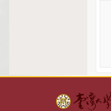
。研究生獎勵金
．訊息公告
．系所承辦窗口
．相關辦法
．系所管理系統
．Q&A(含申訴)
．下載區
．相關連結
．勞動部專區（含問答集）
。生活學習助學金
．學生申請系統