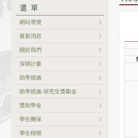
選單
網站導覽
最新消息
關於我們
。核心價值
深耕計畫
。成員簡介
。生活津貼餐食方案
助學措施
。地理位置
。助學措施一覽表
助學措施-研究生獎勵金
。全組SOP專區
。學雜費減免
獎助學金
．申請系統
。申請須知(必看)
學生團保
．Q&A
。獎學金公告一覽表
。理賠範圍
學生楷模