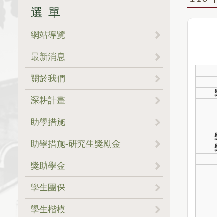
選單
網站導覽
最新消息
關於我們
。核心價值
深耕計畫
。成員簡介
。生活津貼餐食方案
助學措施
。地理位置
。助學措施一覽表
助學措施-研究生獎勵金
。全組SOP專區
。學雜費減免
獎助學金
．申請系統
。申請須知(必看)
學生團保
．Q&A
。獎學金公告一覽表
。理賠範圍
學生楷模