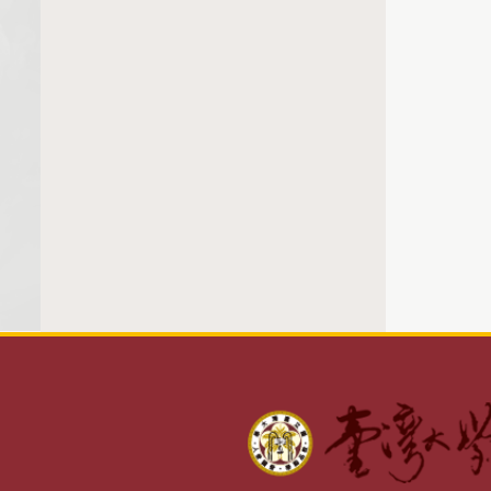
。研究生獎勵金
．訊息公告
．系所承辦窗口
．相關辦法
．系所管理系統
．Q&A(含申訴)
．下載區
．相關連結
．勞動部專區（含問答集）
。生活學習助學金
．學生申請系統