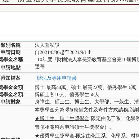
類別名稱
法人暨私設
申請日期
自2021/6/30起至2021/9/1止
獎學金名稱
110年度『財團法人李長榮教育基金會第10屆
逕寄
申請地點
附加檔案
辦法及專用申請書
獎學金金額
博士-最高44萬、碩士-最高22萬、優秀學生-6萬
獎學金名額
博碩士各10人、優秀學生56人
申請對象
身障生、碩士生、博士生、大學部、一般生、清
本獎學金分為3類(應備文件及寄件方式請務必詳
★博士生、碩士生獎學金
-限定由化工系、化學
管院相關科系申請碩士生獎學金）。
★優秀學生獎學金
-限定由化工系、化學系、材