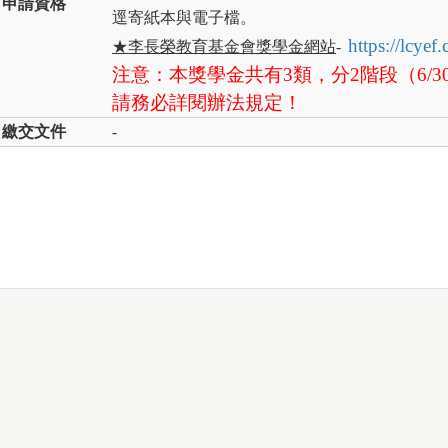
申請資格
逕寄紙本與電子檔。
https://lcye
★李長榮教育基金會獎學金網站
-
注意：本獎學金共有3類，分2階段（6/
請務必詳閱辦法規定！
繳交文件
-