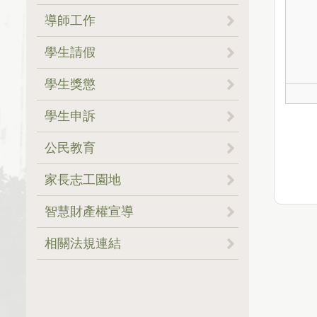
。就學貸款
。常用表單
。申請書與應付資料
。設置辦法
導師工作
．線上宣導講習
。學生財務支援系統+服務小
。心理健康補助
。聯絡窗口
。傑出導師評選
學生請假
幫手
．法規、利息
。SOP專區
。事蹟表揚
。學生暖心關懷輔導
。請假流程
學生獎懲
。獎助學金證明申請
．華南台大專案
。表單下載
。輔導資源
。申請表格
。檔案下載
學生申訴
。獎學金頒獎典禮
．玉山台大專案
。SOP專區
。SOP專區
。法令規章(PDF)
。Q&A
。Q&A
。申請表格、申請流程
公民教育
．下載區
。115年度「NTU Beyond
。Q&A
。SOP專區
。任江履昇女士清寒獎學金
。Q&A
家長志工園地
Borders 社會奉獻獎項-延續
。不利處境助學金(原弱勢助
國際服務獎勵方案」
學金)
。系統操作手冊下載
。英文版下載連結
．最新公告 News
。家長志工團
智慧財產權宣導
。學生請假系統連結
．申請系統
。SOP專區
．紀念文章 Articles
．最新消息及活動報名公告
相關法規連結
。SOP專區
．Q&A
。SOP專區
．法令規章
。校外住宿租金補貼(113年
起停辦)